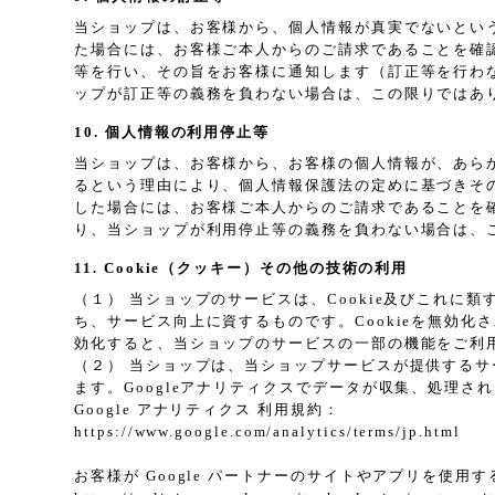
当ショップは、お客様から、個人情報が真実でないとい
た場合には、お客様ご本人からのご請求であることを確
等を行い、その旨をお客様に通知します（訂正等を行わ
ップが訂正等の義務を負わない場合は、この限りではあ
10. 個人情報の利用停止等
当ショップは、お客様から、お客様の個人情報が、あら
るという理由により、個人情報保護法の定めに基づきそ
した場合には、お客様ご本人からのご請求であることを
り、当ショップが利用停止等の義務を負わない場合は、
11. Cookie（クッキー）その他の技術の利用
（１） 当ショップのサービスは、Cookie及びこれ
ち、サービス向上に資するものです。Cookieを無効化
効化すると、当ショップのサービスの一部の機能をご利
（２） 当ショップは、当ショップサービスが提供するサービ
ます。Googleアナリティクスでデータが収集、処理さ
Google アナリティクス 利用規約：
https://www.google.com/analytics/terms/jp.html
お客様が Google パートナーのサイトやアプリを使用する