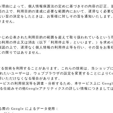
う理由によって、個人情報保護法の定めに基づきその内容の訂正、
認の上で、利用目的の達成に必要な範囲内において、遅滞なく必要
ない旨の決定をしたときは、お客様に対しその旨を通知いたします
りません。
かじめ公表された利用目的の範囲を超えて取り扱われているという
の利用の停止又は消去（以下「利用停止等」といいます。）を求め
確認の上で、遅滞なく個人情報の利用停止等を行い、その旨をお客
この限りではありません。
に類する技術を利用することがあります。これらの技術は、当ショッ
されたいユーザーは、ウェブブラウザの設定を変更することによりCoo
用いただけなくなる場合があります。
スの利用状況等を調査・分析するため、本サービス上に Google L
れる仕組みその他Googleアナリティクスの詳しい情報につきまし
際の Google によるデータ使用：